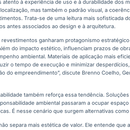
atento à experiência de uso e à durabilidade dos ma
ocalização, mas também o padrão visual, a coerênci
imentos. Trata-se de uma leitura mais sofisticada do
ios antes associados ao design e à arquitetura.
s revestimentos ganharam protagonismo estratégico
ém do impacto estético, influenciam prazos de obr
enho ambiental. Materiais de aplicação mais efici
uzir o tempo de execução e minimizar desperdícios, 
ão do empreendimento”, discute Brenno Coelho, Ge
tabilidade também reforça essa tendência. Soluçõe
sponsabilidade ambiental passaram a ocupar espaço
icas. É nesse cenário que surgem alternativas como 
não separa mais estética de valor. Ele entende que