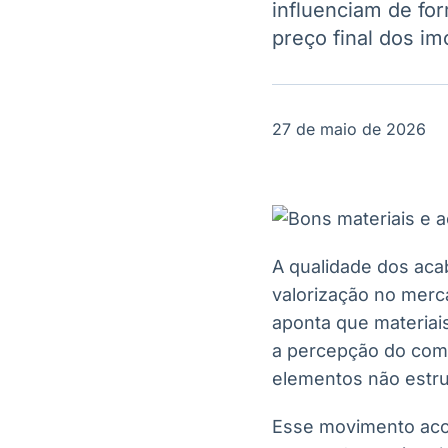
influenciam de fo
OTC
Datafeed
Plataforma para
preço final dos im
APIs para
negociação de
integração de
ativos
conteúdos e
Soluções de
dados
Tecnologia
27 de maio de 2026
Broadcast
Broadcast
Radar
Fundos
Monitoramento
A melhor
inteligente de
plataforma para
notícias e
analisar fundos
conteúdos
de investimento
A qualidade dos aca
no Brasil
valorização no merc
aponta que materiai
a percepção do comp
elementos não estru
Esse movimento ac