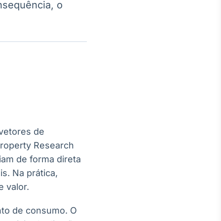
nsequência, o
Crédito
Em breve
vetores de
Property Research
iam de forma direta
s. Na prática,
 valor.
to de consumo. O