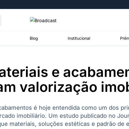
Moedas
Commodities
Blog
Institucional
Prêm
ateriais e acabame
roadcast
Content
ções
Broadcast
Broadcast
Broadcast
m valorização imobi
Político
Energia
White Label
Os bastidores da
O setor de
Plataforma para
política em
energia elétrica
conteúdos
tempo real
no Brasil
personalizados
cabamentos é hoje entendida como um dos prin
rcado imobiliário. Um estudo publicado no Jour
ue materiais, soluções estéticas e padrão de
Broadcast
Broadcast
Broadcast
Broadcast