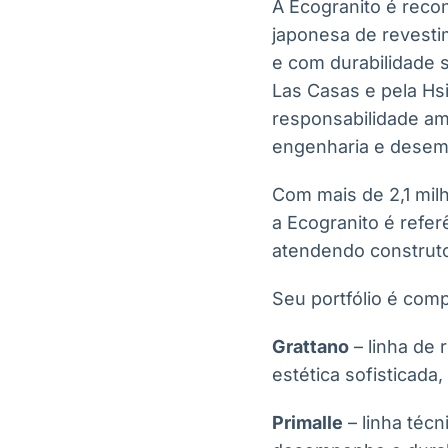
A Ecogranito é recon
japonesa de revesti
e com durabilidade 
Las Casas e pela Hs
responsabilidade am
engenharia e desemp
Com mais de 2,1 mil
a Ecogranito é refer
atendendo construto
Seu portfólio é com
Grattano
– linha de 
estética sofisticada,
Primalle
– linha téc