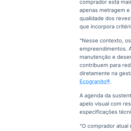
comprador está mais 
apenas metragem e l
qualidade dos revest
que incorpora critér
“Nesse contexto, o
empreendimentos. Al
manutenção e desemp
contribuem para red
diretamente na gest
Ecogranito®
.
A agenda da susten
apelo visual com re
especificações técn
“O comprador atual 