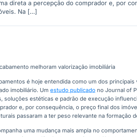
rma direta a percepção do comprador e, por co
Ticker
Widgets
Wallboard
Curadoria
óveis. Na […]
Cotações e
Componentes
Conteúdos e
Curadoria de
headlines de
para conteúdos e
dados para
conteúdos
notícias
funcionalidades
displays e telas
noticiosos
IA
BroadFast
Gestão de
Tokenização
Investimentos
de ativos
Em breve
Em breve
Em breve
Em breve
bamentos é hoje entendida como um dos principais 
ado imobiliário. Um
estudo publicado
no Journal of 
s, soluções estéticas e padrão de execução influenc
rador e, por consequência, o preço final dos imóvei
turais passaram a ter peso relevante na formação de
ompanha uma mudança mais ampla no comportamen