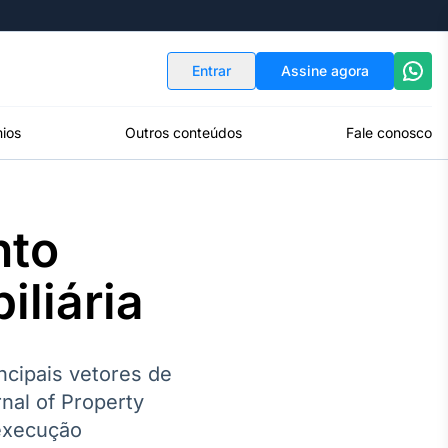
Indicadores
Conversor de Moedas
Entrar
Assine agora
ios
Outros conteúdos
Fale conosco
nto
liária
cipais vetores de
nal of Property
 execução