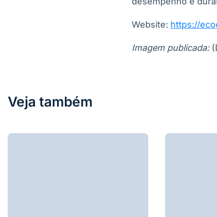
desempenho e durab
Website:
https://eco
Imagem publicada:
(
Veja também