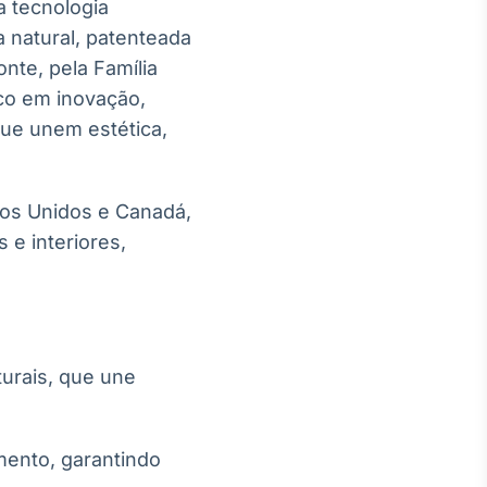
a tecnologia
 natural, patenteada
nte, pela Família
co em inovação,
que unem estética,
dos Unidos e Canadá,
 e interiores,
turais, que une
mento, garantindo