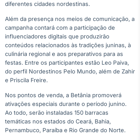
diferentes cidades nordestinas.
IA
Em breve
Além da presença nos meios de comunicação, a
campanha contará com a participação de
influenciadores digitais que produzirão
conteúdos relacionados às tradições juninas, à
culinária regional e aos preparativos para as
BroadFast
festas. Entre os participantes estão Leo Paiva,
Em breve
do perfil Nordestinos Pelo Mundo, além de Zahir
e Priscila Freire.
Nos pontos de venda, a Betânia promoverá
Gestão de
ativações especiais durante o período junino.
Investimentos
Ao todo, serão instaladas 150 barracas
Em breve
temáticas nos estados do Ceará, Bahia,
Pernambuco, Paraíba e Rio Grande do Norte.