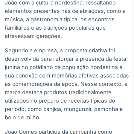
João com a cultura nordestina, ressaltando
Broadcast
elementos presentes nas celebrações, como a
Ticker
música, a gastronomia típica, os encontros
Cotações e
headlines de
familiares e as tradições populares que
notícias
atravessam gerações.
Broadcast
Segundo a empresa, a proposta criativa foi
Widgets
desenvolvida para reforçar a presença da festa
Componentes
junina no cotidiano da população nordestina e
para conteúdos e
funcionalidades
sua conexão com memórias afetivas associadas
às comemorações da época. Nesse contexto, a
marca destaca produtos tradicionalmente
Broadcast
utilizados no preparo de receitas típicas do
Wallboard
período, como canjica, mungunzá, pamonha e
Conteúdos e
dados para
bolo de milho.
displays e telas
João Gomes participa da campanha como