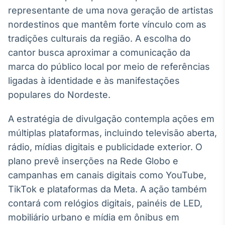
Broadcast
representante de uma nova geração de artistas
Curadoria
nordestinos que mantêm forte vínculo com as
Curadoria de
tradições culturais da região. A escolha do
conteúdos
noticiosos
cantor busca aproximar a comunicação da
Soluções de
marca do público local por meio de referências
Tecnologia
ligadas à identidade e às manifestações
Broadcast
populares do Nordeste.
Radar
Monitoramento
A estratégia de divulgação contempla ações em
inteligente de
notícias e
múltiplas plataformas, incluindo televisão aberta,
conteúdos
rádio, mídias digitais e publicidade exterior. O
plano prevê inserções na Rede Globo e
Broadcast
campanhas em canais digitais como YouTube,
Fundos
A melhor
TikTok e plataformas da Meta. A ação também
plataforma para
contará com relógios digitais, painéis de LED,
analisar fundos
de investimento
mobiliário urbano e mídia em ônibus em
no Brasil