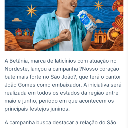
Broadcast
White Label
Plataforma para
conteúdos
personalizados
Soluções de Dados
e Conteúdos
Broadcast
OTC
A Betânia, marca de laticínios com atuação no
Plataforma para
negociação de
Nordeste, lançou a campanha ?Nosso coração
ativos
bate mais forte no São João?, que terá o cantor
João Gomes como embaixador. A iniciativa será
Broadcast
realizada em todos os estados da região entre
Datafeed
maio e junho, período em que acontecem os
APIs para
principais festejos juninos.
integração de
conteúdos e
dados
A campanha busca destacar a relação do São