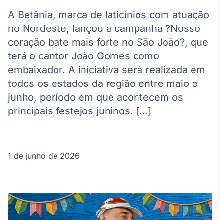
Broadcast
Agro
A Betânia, marca de laticínios com atuação
Tudo sobre o
no Nordeste, lançou a campanha ?Nosso
agronegócio
coração bate mais forte no São João?, que
terá o cantor João Gomes como
embaixador. A iniciativa será realizada em
Broadcast
todos os estados da região entre maio e
Político
junho, período em que acontecem os
Os bastidores da
política em
principais festejos juninos. […]
tempo real
Broadcast
1 de junho de 2026
Energia
O setor de
energia elétrica
no Brasil