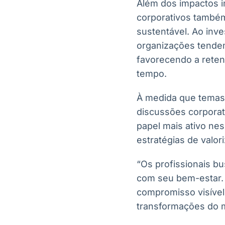
Além dos impactos i
corporativos também
sustentável. Ao inves
organizações tendem
favorecendo a reten
tempo.
À medida que temas 
discussões corpora
papel mais ativo ne
estratégias de valo
“Os profissionais 
com seu bem-estar.
compromisso visível 
transformações do m