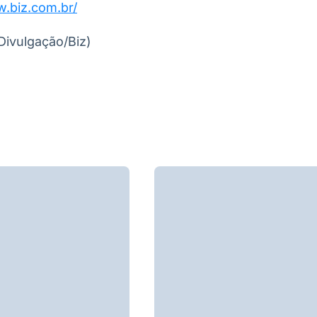
w.biz.com.br/
Divulgação/Biz)