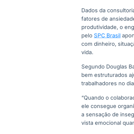
Dados da consultor
fatores de ansiedad
produtividade, o en
pelo
SPC Brasil
apont
com dinheiro, situa
vida.
Segundo Douglas Bar
bem estruturados aj
trabalhadores no dia 
“Quando o colaborad
ele consegue organiz
a sensação de inseg
vista emocional quan