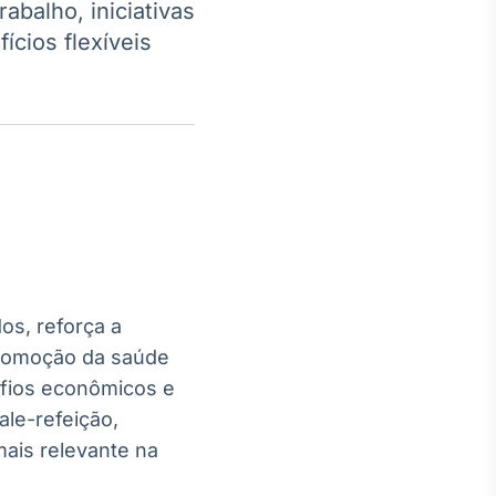
balho, iniciativas
ícios flexíveis
Crédito
Em breve
os, reforça a
promoção da saúde
afios econômicos e
ale-refeição,
mais relevante na