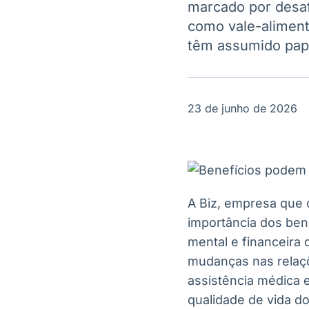
marcado por desaf
OTC
Datafeed
Plataforma para
como vale-alimenta
APIs para
negociação de
integração de
têm assumido pap
ativos
conteúdos e
Soluções de
dados
Tecnologia
Broadcast
Broadcast
23 de junho de 2026
Radar
Fundos
Monitoramento
A melhor
inteligente de
plataforma para
notícias e
analisar fundos
conteúdos
de investimento
no Brasil
A Biz, empresa que o
importância dos ben
mental e financeira
mudanças nas relaçõe
assistência médica 
qualidade de vida do