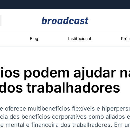
Moedas
Commodities
Blog
Institucional
Prêm
ios podem ajudar n
roadcast
Content
ções
Broadcast
Broadcast
Broadcast
dos trabalhadores
Político
Energia
White Label
Os bastidores da
O setor de
Plataforma para
política em
energia elétrica
conteúdos
tempo real
no Brasil
personalizados
 oferece multibenefícios flexíveis e hiperpers
cia dos benefícios corporativos como aliados 
 mental e financeira dos trabalhadores. Em u
Broadcast
Broadcast
Broadcast
Broadcast