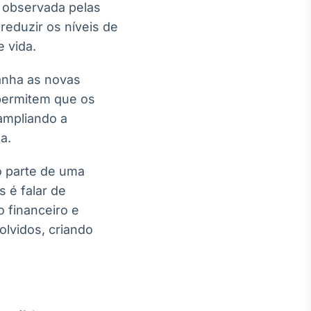
s observada pelas
eduzir os níveis de
 vida.
anha as novas
 permitem que os
ampliando a
a.
o parte de uma
s é falar de
 financeiro e
olvidos, criando