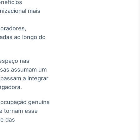
nefícios
nizacional mais
boradores,
jadas ao longo do
 espaço nas
resas assumam um
 passam a integrar
egadora.
eocupação genuína
e tornam esse
te das