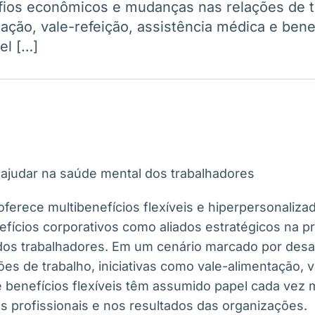
ios econômicos e mudanças nas relações de tra
Ticker
Widgets
Wallboard
Curadoria
ção, vale-refeição, assistência médica e benef
Cotações e
Componentes
Conteúdos e
Curadoria de
headlines de
para conteúdos e
dados para
conteúdos
el […]
notícias
funcionalidades
displays e telas
noticiosos
IA
BroadFast
Gestão de
Tokenização
Investimentos
de ativos
Em breve
Em breve
Em breve
Em breve
ferece multibenefícios flexíveis e hiperpersonalizad
efícios corporativos como aliados estratégicos na 
 dos trabalhadores. Em um cenário marcado por des
s de trabalho, iniciativas como vale-alimentação, v
e benefícios flexíveis têm assumido papel cada vez 
s profissionais e nos resultados das organizações.