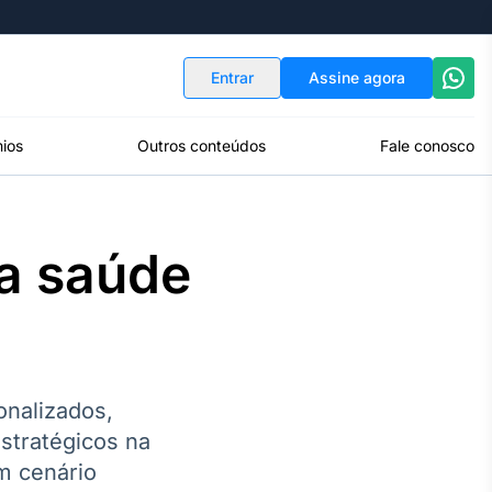
Indicadores
Conversor de Moedas
Entrar
Assine agora
ios
Outros conteúdos
Fale conosco
a saúde
onalizados,
estratégicos na
m cenário