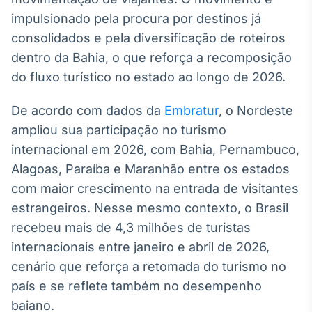
Broadcast
impulsionado pela procura por destinos já
Ticker
consolidados e pela diversificação de roteiros
Cotações e
dentro da Bahia, o que reforça a recomposição
headlines de
notícias
do fluxo turístico no estado ao longo de 2026.
De acordo com dados da
Embratur
, o Nordeste
Broadcast
ampliou sua participação no turismo
Widgets
internacional em 2026, com Bahia, Pernambuco,
Componentes
para conteúdos e
Alagoas, Paraíba e Maranhão entre os estados
funcionalidades
com maior crescimento na entrada de visitantes
estrangeiros. Nesse mesmo contexto, o Brasil
Broadcast
recebeu mais de 4,3 milhões de turistas
Wallboard
internacionais entre janeiro e abril de 2026,
Conteúdos e
cenário que reforça a retomada do turismo no
dados para
displays e telas
país e se reflete também no desempenho
baiano.