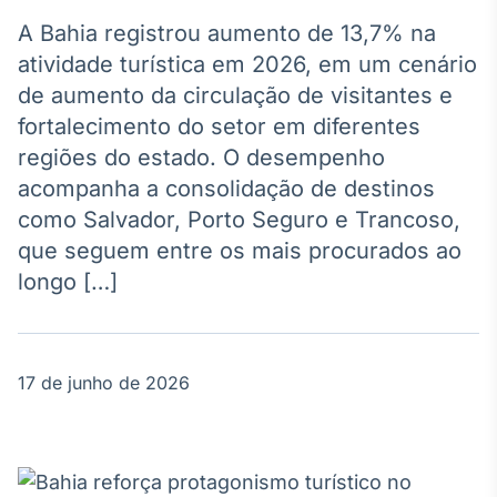
Broadcast
Agro
A Bahia registrou aumento de 13,7% na
Tudo sobre o
atividade turística em 2026, em um cenário
agronegócio
de aumento da circulação de visitantes e
fortalecimento do setor em diferentes
regiões do estado. O desempenho
Broadcast
acompanha a consolidação de destinos
Político
como Salvador, Porto Seguro e Trancoso,
Os bastidores da
política em
que seguem entre os mais procurados ao
tempo real
longo […]
Broadcast
Energia
17 de junho de 2026
O setor de
energia elétrica
no Brasil