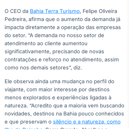
Broadcast
O CEO da
Bahia Terra Turismo
, Felipe Oliveira
Curadoria
Pedreira, afirma que o aumento da demanda já
Curadoria de
conteúdos
impacta diretamente a operação das empresas
noticiosos
Soluções de
do setor. “A demanda no nosso setor de
Tecnologia
atendimento ao cliente aumentou
Broadcast
significativamente, precisando de novas
Radar
contratações e reforço no atendimento, assim
Monitoramento
como nos demais setores”, diz.
inteligente de
notícias e
conteúdos
Ele observa ainda uma mudança no perfil do
viajante, com maior interesse por destinos
Broadcast
menos explorados e experiências ligadas à
Fundos
natureza. “Acredito que a maioria vem buscando
A melhor
plataforma para
novidades, destinos na Bahia pouco conhecidos
analisar fundos
e que preservam o
silêncio e a natureza, como
de investimento
no Brasil