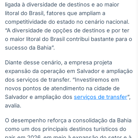
ligada à diversidade de destinos e ao maior
Tokenização
litoral do Brasil, fatores que ampliam a
de ativos
competitividade do estado no cenário nacional.
Em breve
“A diversidade de opções de destinos e por ter
o maior litoral do Brasil contribui bastante para o
sucesso da Bahia”.
Crédito
Diante desse cenário, a empresa projeta
Em breve
expansão da operação em Salvador e ampliação
dos serviços de transfer. “Investiremos em
novos pontos de atendimento na cidade de
Salvador e ampliação dos
serviços de transfer
”,
avalia.
O desempenho reforça a consolidação da Bahia
como um dos principais destinos turísticos do
país em 2026, em meio à expansão do setor e à