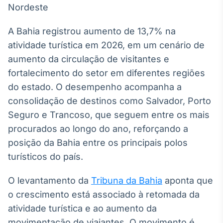
Broadcast
White Label
Plataforma para
A Bahia registrou aumento de 13,7% na
conteúdos
atividade turística em 2026, em um cenário de
personalizados
Soluções de Dados
aumento da circulação de visitantes e
e Conteúdos
fortalecimento do setor em diferentes regiões
Broadcast
do estado. O desempenho acompanha a
OTC
consolidação de destinos como Salvador, Porto
Plataforma para
Seguro e Trancoso, que seguem entre os mais
negociação de
ativos
procurados ao longo do ano, reforçando a
posição da Bahia entre os principais polos
Broadcast
turísticos do país.
Datafeed
O levantamento da
Tribuna da Bahia
APIs para
aponta que
integração de
o crescimento está associado à retomada da
conteúdos e
dados
atividade turística e ao aumento da
movimentação de viajantes. O movimento é