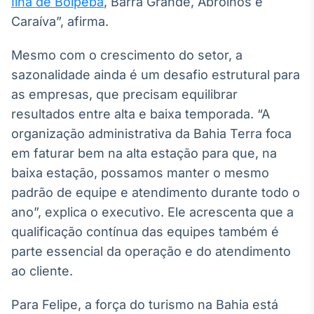
Ilha de Boipeba
, Barra Grande, Abrolhos e
IA
Caraíva”, afirma.
Em breve
Mesmo com o crescimento do setor, a
sazonalidade ainda é um desafio estrutural para
as empresas, que precisam equilibrar
resultados entre alta e baixa temporada. “A
BroadFast
organização administrativa da Bahia Terra foca
Em breve
em faturar bem na alta estação para que, na
baixa estação, possamos manter o mesmo
padrão de equipe e atendimento durante todo o
ano”, explica o executivo. Ele acrescenta que a
Gestão de
qualificação contínua das equipes também é
Investimentos
parte essencial da operação e do atendimento
Em breve
ao cliente.
Para Felipe, a força do turismo na Bahia está