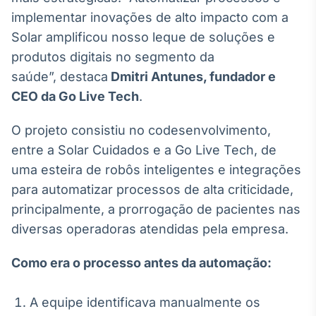
implementar inovações de alto impacto com a
IA
Solar amplificou nosso leque de soluções e
Em breve
produtos digitais no segmento da
saúde”, destaca
Dmitri Antunes, fundador e
CEO da Go Live Tech
.
BroadFast
O projeto consistiu no codesenvolvimento,
Em breve
entre a Solar Cuidados e a Go Live Tech, de
uma esteira de robôs inteligentes e integrações
para automatizar processos de alta criticidade,
principalmente, a prorrogação de pacientes nas
diversas operadoras atendidas pela empresa.
Gestão de
Investimentos
Como era o processo antes da automação:
Em breve
A equipe identificava manualmente os