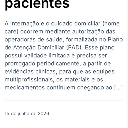
pacientes
Broadcast
Agro
Tudo sobre o
agronegócio
A internação e o cuidado domiciliar (home
care) ocorrem mediante autorização das
operadoras de saúde, formalizada no Plano
Broadcast
de Atenção Domiciliar (PAD). Esse plano
Político
possui validade limitada e precisa ser
Os bastidores da
prorrogado periodicamente, a partir de
política em
tempo real
evidências clínicas, para que as equipes
multiprofissionais, os materiais e os
Broadcast
medicamentos continuem chegando ao […]
Energia
O setor de
energia elétrica
no Brasil
15 de junho de 2026