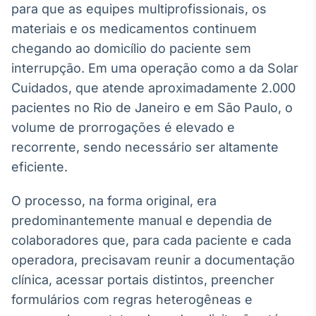
para que as equipes multiprofissionais, os
Broadcast
Ticker
materiais e os medicamentos continuem
Cotações e
chegando ao domicílio do paciente sem
headlines de
interrupção. Em uma operação como a da Solar
notícias
Cuidados, que atende aproximadamente 2.000
pacientes no Rio de Janeiro e em São Paulo, o
Broadcast
volume de prorrogações é elevado e
Widgets
recorrente, sendo necessário ser altamente
Componentes
para conteúdos e
eficiente.
funcionalidades
O processo, na forma original, era
predominantemente manual e dependia de
Broadcast
Wallboard
colaboradores que, para cada paciente e cada
Conteúdos e
operadora, precisavam reunir a documentação
dados para
clínica, acessar portais distintos, preencher
displays e telas
formulários com regras heterogêneas e