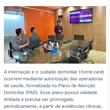
Broadcast
White Label
Plataforma para
conteúdos
personalizados
Soluções de Dados
e Conteúdos
Broadcast
OTC
Plataforma para
negociação de
ativos
A internação e o cuidado domiciliar (
home care
)
Broadcast
ocorrem mediante autorização das operadoras
Datafeed
de saúde, formalizada no Plano de Atenção
APIs para
Domiciliar (PAD). Esse plano possui validade
integração de
conteúdos e
limitada e precisa ser prorrogado
dados
periodicamente, a partir de evidências clínicas,