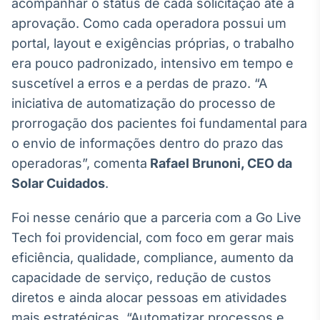
acompanhar o status de cada solicitação até a
Broadcast
aprovação. Como cada operadora possui um
Curadoria
portal, layout e exigências próprias, o trabalho
Curadoria de
conteúdos
era pouco padronizado, intensivo em tempo e
noticiosos
Soluções de
suscetível a erros e a perdas de prazo. “A
Tecnologia
iniciativa de automatização do processo de
prorrogação dos pacientes foi fundamental para
Broadcast
Radar
o envio de informações dentro do prazo das
Monitoramento
operadoras”, comenta
Rafael Brunoni, CEO da
inteligente de
Solar Cuidados
.
notícias e
conteúdos
Foi nesse cenário que a parceria com a Go Live
Broadcast
Tech foi providencial, com foco em gerar mais
Fundos
eficiência, qualidade, compliance, aumento da
A melhor
capacidade de serviço, redução de custos
plataforma para
analisar fundos
diretos e ainda alocar pessoas em atividades
de investimento
mais estratégicas. “Automatizar processos e
no Brasil