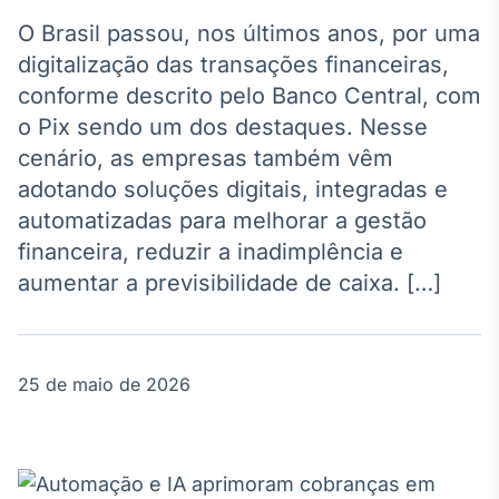
Broadcast
Agro
O Brasil passou, nos últimos anos, por uma
Tudo sobre o
digitalização das transações financeiras,
agronegócio
conforme descrito pelo Banco Central, com
o Pix sendo um dos destaques. Nesse
cenário, as empresas também vêm
Broadcast
adotando soluções digitais, integradas e
Político
automatizadas para melhorar a gestão
Os bastidores da
política em
financeira, reduzir a inadimplência e
tempo real
aumentar a previsibilidade de caixa. […]
Broadcast
Energia
25 de maio de 2026
O setor de
energia elétrica
no Brasil