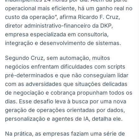
Broadcast
operacional mais eficiente, há um ganho real no
Ticker
custo da operação”, afirma Ricardo F. Cruz,
Cotações e
diretor administrativo-financeiro da DKP,
headlines de
notícias
empresa especializada em consultoria,
integração e desenvolvimento de sistemas.
Broadcast
Segundo Cruz, sem automação, muitos
Widgets
negócios enfrentam dificuldades com scripts
Componentes
para conteúdos e
pré-determinados e que não conseguiam lidar
funcionalidades
com as adversidades que situações delicadas
de negociação e cobrança propunham todos os
Broadcast
dias. Esse desafio leva à busca por uma nova
Wallboard
geração de operações orientadas por dados,
Conteúdos e
personalização e agentes de IA, detalha ele.
dados para
displays e telas
Na prática, as empresas faziam uma série de