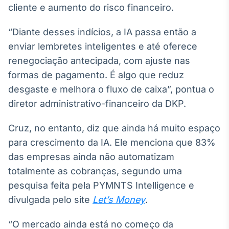
cliente e aumento do risco financeiro.
Tokenização
de ativos
“Diante desses indícios, a IA passa então a
Em breve
enviar lembretes inteligentes e até oferece
renegociação antecipada, com ajuste nas
formas de pagamento. É algo que reduz
desgaste e melhora o fluxo de caixa”, pontua o
Crédito
diretor administrativo-financeiro da DKP.
Em breve
Cruz, no entanto, diz que ainda há muito espaço
para crescimento da IA. Ele menciona que 83%
das empresas ainda não automatizam
totalmente as cobranças, segundo uma
pesquisa feita pela PYMNTS Intelligence e
divulgada pelo site
Let’s Money
.
“O mercado ainda está no começo da