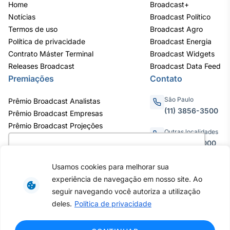
Home
Broadcast+
Notícias
Broadcast Político
Termos de uso
Broadcast Agro
Política de privacidade
Broadcast Energia
Contrato Máster Terminal
Broadcast Widgets
Releases Broadcast
Broadcast Data Feed
Premiações
Contato
São Paulo
Prêmio Broadcast Analistas
(11) 3856-3500
Prêmio Broadcast Empresas
Prêmio Broadcast Projeções
Outras localidades
0800.011.3000
Utilizamos cookies para oferecer melhor
experiência, melhorar o desempenho, analisar
Usamos cookies para melhorar sua
como você interage em nosso site e
experiência de navegação em nosso site. Ao
personalizar conteúdo. Ao utilizar este site, você
Av. Eng. Caetano Álvares, 55 - 3º e
seguir navegando você autoriza a utilização
6º andar, Bairro do Limão, São
concorda com o uso de cookies.
Saiba mais
deles.
Política de privacidade
Paulo / SP, CEP 02598-900 -
CNPJ: 62.652.961/0001-38
Copyright © 2026 - Todos os