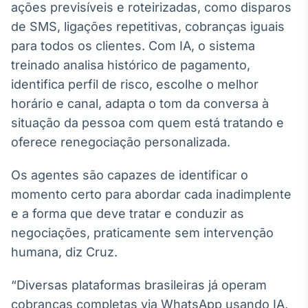
ações previsíveis e roteirizadas, como disparos
Broadcast
de SMS, ligações repetitivas, cobranças iguais
Curadoria
para todos os clientes. Com IA, o sistema
Curadoria de
conteúdos
treinado analisa histórico de pagamento,
noticiosos
Soluções de
identifica perfil de risco, escolhe o melhor
Tecnologia
horário e canal, adapta o tom da conversa à
Broadcast
situação da pessoa com quem está tratando e
Radar
oferece renegociação personalizada.
Monitoramento
inteligente de
Os agentes são capazes de identificar o
notícias e
conteúdos
momento certo para abordar cada inadimplente
e a forma que deve tratar e conduzir as
Broadcast
negociações, praticamente sem intervenção
Fundos
humana, diz Cruz.
A melhor
plataforma para
analisar fundos
“Diversas plataformas brasileiras já operam
de investimento
cobranças completas via WhatsApp usando IA,
no Brasil