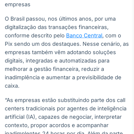
Broadcast
White Label
Plataforma para
O Brasil passou, nos últimos anos, por uma
conteúdos
digitalização das transações financeiras,
personalizados
Soluções de Dados
conforme descrito pelo
Banco Central
, com o
e Conteúdos
Pix sendo um dos destaques. Nesse cenário, as
Broadcast
empresas também vêm adotando soluções
OTC
digitais, integradas e automatizadas para
Plataforma para
melhorar a gestão financeira, reduzir a
negociação de
ativos
inadimplência e aumentar a previsibilidade de
caixa.
Broadcast
“As empresas estão substituindo parte dos call
Datafeed
centers tradicionais por agentes de inteligência
APIs para
integração de
artificial (IA), capazes de negociar, interpretar
conteúdos e
dados
contexto, propor acordos e acompanhar
inadimplentes 24 horas por dia. Além da parte