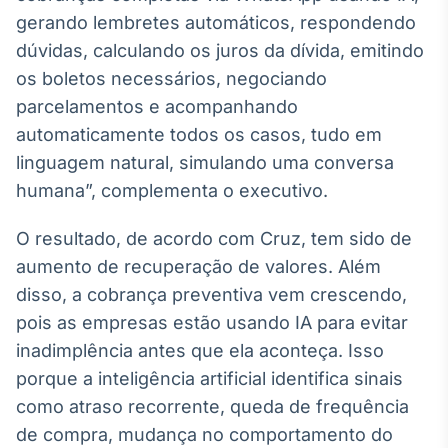
gerando lembretes automáticos, respondendo
IA
dúvidas, calculando os juros da dívida, emitindo
Em breve
os boletos necessários, negociando
parcelamentos e acompanhando
automaticamente todos os casos, tudo em
linguagem natural, simulando uma conversa
BroadFast
humana”, complementa o executivo.
Em breve
O resultado, de acordo com Cruz, tem sido de
aumento de recuperação de valores. Além
disso, a cobrança preventiva vem crescendo,
pois as empresas estão usando IA para evitar
Gestão de
inadimplência antes que ela aconteça. Isso
Investimentos
Em breve
porque a inteligência artificial identifica sinais
como atraso recorrente, queda de frequência
de compra, mudança no comportamento do