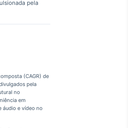
ulsionada pela
Crédito
Em breve
l composta (CAGR) de
ivulgados pela
tural no
niência em
 áudio e vídeo no