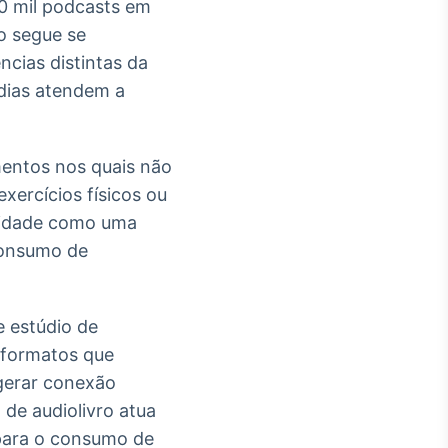
50 mil podcasts em
o segue se
ncias distintas da
ídias atendem a
entos nos quais não
exercícios físicos ou
alidade como uma
consumo de
e estúdio de
o formatos que
 gerar conexão
de audiolivro atua
 para o consumo de