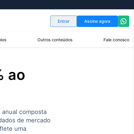
Indicadores
Conversor de Moedas
Entrar
Assine agora
ios
Outros conteúdos
Fale conosco
% ao
o anual composta
 dados de mercado
flete uma