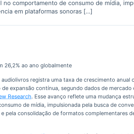
l no comportamento de consumo de mídia, imp
Ticker
Widgets
Wallboard
Curadoria
ncia em plataformas sonoras […]
Cotações e
Componentes
Conteúdos e
Curadoria de
headlines de
para conteúdos e
dados para
conteúdos
notícias
funcionalidades
displays e telas
noticiosos
IA
BroadFast
Gestão de
Tokenização
Investimentos
de ativos
Em breve
Em breve
Em breve
Em breve
 audiolivros registra uma taxa de crescimento anua
 de expansão contínua, segundo dados de mercado d
ew Research
. Esse avanço reflete uma mudança estru
onsumo de mídia, impulsionada pela busca de conve
 e pela consolidação de formatos complementares de