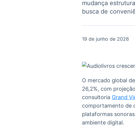
mudança estrutura
OTC
Datafeed
Plataforma para
busca de conveniê
APIs para
negociação de
integração de
ativos
conteúdos e
Soluções de
dados
Tecnologia
19 de junho de 2026
Broadcast
Broadcast
Radar
Fundos
Monitoramento
A melhor
inteligente de
plataforma para
notícias e
analisar fundos
conteúdos
de investimento
O mercado global de
no Brasil
26,2%, com projeção
consultoria
Grand Vi
comportamento de c
plataformas sonoras
ambiente digital.