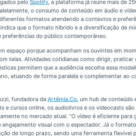
lgados pelo
Spotify
, a plataforma já reúne mais de 2
alelamente, o consumo de conteúdo em áudio e víde
diferentes formatos atendendo a contextos e preferê
 indica que o formato híbrido e a diversificação de m
 e preferências do público contemporâneo.
ham espaço porque acompanham os ouvintes em mom
com telas. Atividades cotidianas como dirigir, praticar 
mésticas permitem que a audiência escolha essa mod
ano, atuando de forma paralela e complementar ao 
ozzi, fundadora da
Artêmia.Co
, um hub de conteúdo 
 e cursos online, os audiolivros e os videocasts sã
camente no mercado atual. “O vídeo é eficiente para
 engajamento visual com o espectador. Já o formato 
nção de longo prazo, sendo uma ferramenta flexível