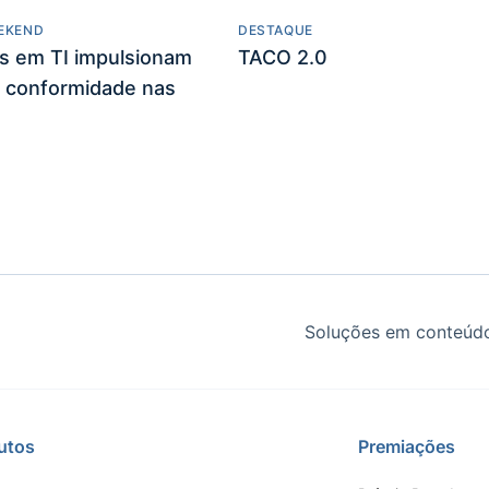
EKEND
DESTAQUE
es em TI impulsionam
TACO 2.0
 conformidade nas
Soluções em conteúdo
utos
Premiações