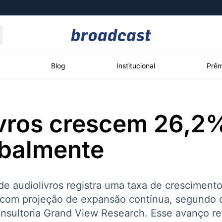
Moedas
Commodities
Blog
Institucional
Prêm
ivros crescem 26,2
roadcast
Content
ções
Broadcast
Broadcast
Broadcast
obalmente
Político
Energia
White Label
Os bastidores da
O setor de
Plataforma para
política em tempo
energia elétrica
conteúdos
real
no Brasil
personalizados
de audiolivros registra uma taxa de cresciment
 com projeção de expansão contínua, segundo
onsultoria Grand View Research. Esse avanço re
Broadcast
Broadcast
Broadcast
Broadcast