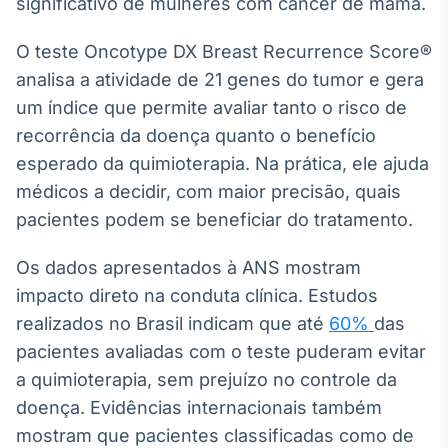
significativo de mulheres com câncer de mama.
Broadcast
Ticker
O teste Oncotype DX Breast Recurrence Score®
Cotações e
analisa a atividade de 21 genes do tumor e gera
headlines de
notícias
um índice que permite avaliar tanto o risco de
recorrência da doença quanto o benefício
esperado da quimioterapia. Na prática, ele ajuda
Broadcast
Widgets
médicos a decidir, com maior precisão, quais
Componentes
pacientes podem se beneficiar do tratamento.
para conteúdos e
funcionalidades
Os dados apresentados à ANS mostram
impacto direto na conduta clínica. Estudos
Broadcast
realizados no Brasil indicam que até
60%
das
Wallboard
pacientes avaliadas com o teste puderam evitar
Conteúdos e
a quimioterapia, sem prejuízo no controle da
dados para
displays e telas
doença. Evidências internacionais também
mostram que pacientes classificadas como de