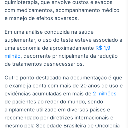
quimioterapia, que envolve custos elevados
IA
com medicamentos, acompanhamento médico
Em breve
e manejo de efeitos adversos.
Em uma análise conduzida na saúde
suplementar, o uso do teste esteve associado a
uma economia de aproximadamente
R$ 1,9
BroadFast
milhão
, decorrente principalmente da redução
Em breve
de tratamentos desnecessários.
Outro ponto destacado na documentação é que
o exame já conta com mais de 20 anos de uso e
Gestão de
evidências acumuladas em mais de
2 milhões
Investimentos
de pacientes ao redor do mundo, sendo
Em breve
amplamente utilizado em diversos países e
recomendado por diretrizes internacionais e
mesmo pela Sociedade Brasileira de Oncologia