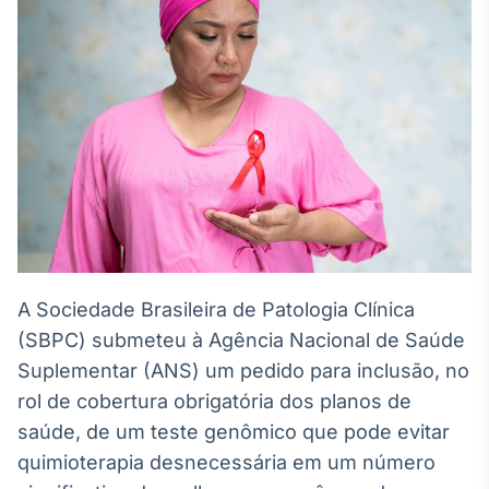
Broadcast
White Label
Plataforma para
conteúdos
personalizados
Soluções de Dados
e Conteúdos
Broadcast
OTC
Plataforma para
negociação de
ativos
A Sociedade Brasileira de Patologia Clínica
(SBPC) submeteu à Agência Nacional de Saúde
Broadcast
Datafeed
Suplementar (ANS) um pedido para inclusão, no
APIs para
rol de cobertura obrigatória dos planos de
integração de
saúde, de um teste genômico que pode evitar
conteúdos e
dados
quimioterapia desnecessária em um número