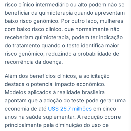
risco clínico intermediário ou alto podem não se
Broadcast
Curadoria
beneficiar da quimioterapia quando apresentam
Curadoria de
baixo risco genômico. Por outro lado, mulheres
conteúdos
com baixo risco clínico, que normalmente não
noticiosos
Soluções de
receberiam quimioterapia, podem ter indicação
Tecnologia
do tratamento quando o teste identifica maior
Broadcast
risco genômico, reduzindo a probabilidade de
Radar
recorrência da doença.
Monitoramento
inteligente de
Além dos benefícios clínicos, a solicitação
notícias e
conteúdos
destaca o potencial impacto econômico.
Modelos aplicados à realidade brasileira
Broadcast
apontam que a adoção do teste pode gerar uma
Fundos
economia de até
US$ 26,7 milhões
em cinco
A melhor
plataforma para
anos na saúde suplementar. A redução ocorre
analisar fundos
principalmente pela diminuição do uso de
de investimento
no Brasil