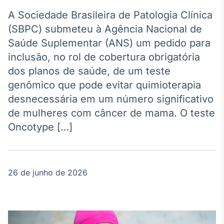
Broadcast
Agro
A Sociedade Brasileira de Patologia Clínica
Tudo sobre o
(SBPC) submeteu à Agência Nacional de
agronegócio
Saúde Suplementar (ANS) um pedido para
inclusão, no rol de cobertura obrigatória
dos planos de saúde, de um teste
Broadcast
genômico que pode evitar quimioterapia
Político
desnecessária em um número significativo
Os bastidores da
política em
de mulheres com câncer de mama. O teste
tempo real
Oncotype […]
Broadcast
Energia
26 de junho de 2026
O setor de
energia elétrica
no Brasil