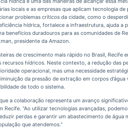
cia hídrica é uma das maneiras de alcançar essa met
árias locais e as empresas que aplicam tecnologia d
ucionar problemas críticos da cidade, como o desperd
eficiência hídrica, fortalece a infraestrutura, ajuda a
na benefícios duradouros para as comunidades de Rec
jtman, presidente da Amazon.
eiras de crescimento mais rápido no Brasil, Recife 
 recursos hídricos. Neste contexto, a redução das pe
oridade operacional, mas uma necessidade estratégic
iminuição da pressão de extração em corpos d’água v
bilidade de todo o sistema.
ue a colaboração representa um avanço significati
m Recife. “Ao utilizar tecnologias avançadas, pode
eduzir perdas e garantir um abastecimento de água m
população que atendemos.”