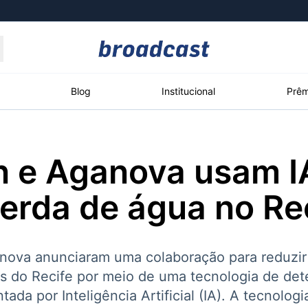
Moedas
Commodities
Blog
Institucional
Prêm
 e Aganova usam I
roadcast
Content
ções
Broadcast
Broadcast
Broadcast
perda de água no Re
Político
Energia
White Label
Os bastidores da
O setor de
Plataforma para
política em tempo
energia elétrica
conteúdos
real
no Brasil
personalizados
ova anunciaram uma colaboração para reduzir
os do Recife por meio de uma tecnologia de de
ada por Inteligência Artificial (IA). A tecnologi
Broadcast
Broadcast
Broadcast
Broadcast