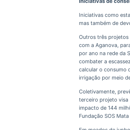
Iniciativas de conse
Iniciativas como est
mas também de devol
Outros três projeto
com a Aganova, para
por ano na rede da 
combater a escassez 
calcular o consumo 
irrigação por meio d
Coletivamente, prevê
terceiro projeto vis
impacto de 144 milh
Fundação SOS Mata A
Em meados de junho,