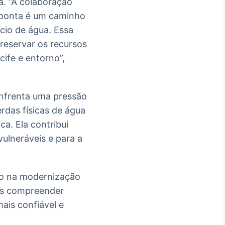
a. “A colaboração
e ponta é um caminho
ício de água. Essa
 preservar os recursos
ife e entorno”,
enfrenta uma pressão
rdas físicas de água
a. Ela contribui
ulneráveis e para a
vo na modernização
mos compreender
ais confiável e