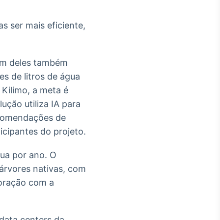
s ser mais eficiente,
 um deles também
s de litros de água
Kilimo, a meta é
ução utiliza IA para
recomendações de
icipantes do projeto.
gua por ano. O
 árvores nativas, com
boração com a
data centers da