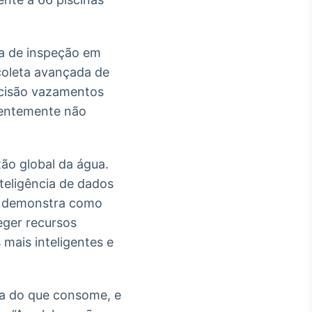
ia de inspeção em
 coleta avançada de
recisão vazamentos
uentemente não
ão global da água.
eligência de dados
fe demonstra como
eger recursos
 mais inteligentes e
a do que consome, e