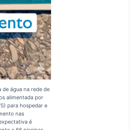
 de água na rede de
os alimentada por
AWS) para hospedar e
amento nas
 expectativa é
nte a 66 piscinas