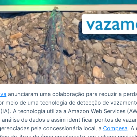
va
anunciaram uma colaboração para reduzir a perda
por meio de uma tecnologia de detecção de vazament
al (IA). A tecnologia utiliza a Amazon Web Services (
 análise de dados e assim identificar pontos de vaz
erenciadas pela concessionária local, a
Compesa
. A
es de litros de água anualmente, um volume equivale