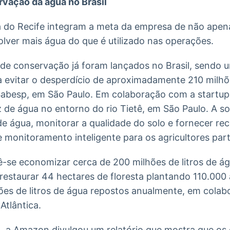
rvação da água no Brasil
a do Recife integram a meta da empresa de não apena
ver mais água do que é utilizado nas operações.
s de conservação já foram lançados no Brasil, sendo
 evitar o desperdício de aproximadamente 210 milhõe
Sabesp, em São Paulo. Em colaboração com a startup 
de água no entorno do rio Tietê, em São Paulo. A sol
de água, monitorar a qualidade do solo e fornecer 
e monitoramento inteligente para os agricultores part
-se economizar cerca de 200 milhões de litros de á
a restaurar 44 hectares de floresta plantando 110.000
ões de litros de água repostos anualmente, em cola
tlântica.
 a Amazon divulgou um relatório que mostra que os 