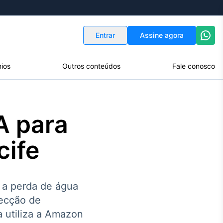
Indicadores
Conversor de Moedas
Entrar
Assine agora
ios
Outros conteúdos
Fale conosco
A para
cife
 a perda de água
tecção de
a utiliza a Amazon