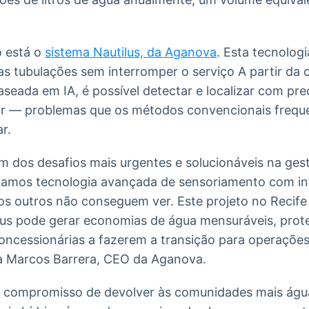
o está o
sistema Nautilus, da Aganova
. Esta tecnolog
as tubulações sem interromper o serviço A partir da
aseada em IA, é possível detectar e localizar com p
 ar — problemas que os métodos convencionais freq
ar.
m dos desafios mais urgentes e solucionáveis na gest
mos tecnologia avançada de sensoriamento com int
 os outros não conseguem ver. Este projeto no Reci
lus pode gerar economias de água mensuráveis, prot
 concessionárias a fazerem a transição para operações
ca Marcos Barrera, CEO da Aganova.
 compromisso de devolver às comunidades mais águ