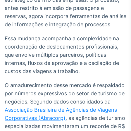
Broadcast
antes restrito à emissão de passagens e
Ticker
reservas, agora incorpora ferramentas de análise
Cotações e
headlines de
de informações e integração de processos.
notícias
Essa mudança acompanha a complexidade na
coordenação de deslocamentos profissionais,
Broadcast
que envolve múltiplos parceiros, políticas
Widgets
Componentes
internas, fluxos de aprovação e a oscilação de
para conteúdos e
custos das viagens a trabalho.
funcionalidades
O amadurecimento desse mercado é respaldado
Broadcast
por números expressivos do setor de turismo de
Wallboard
negócios. Segundo dados consolidados da
Conteúdos e
Associação Brasileira de Agências de Viagens
dados para
displays e telas
Corporativas (Abracorp)
, as agências de turismo
especializadas movimentaram um recorde de R$