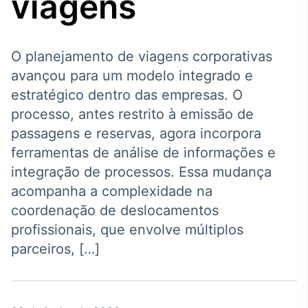
viagens
Broadcast
Agro
Tudo sobre o
agronegócio
O planejamento de viagens corporativas
avançou para um modelo integrado e
estratégico dentro das empresas. O
Broadcast
processo, antes restrito à emissão de
Político
passagens e reservas, agora incorpora
Os bastidores da
ferramentas de análise de informações e
política em tempo
real
integração de processos. Essa mudança
acompanha a complexidade na
Broadcast
coordenação de deslocamentos
Energia
profissionais, que envolve múltiplos
O setor de
parceiros, […]
energia elétrica
no Brasil