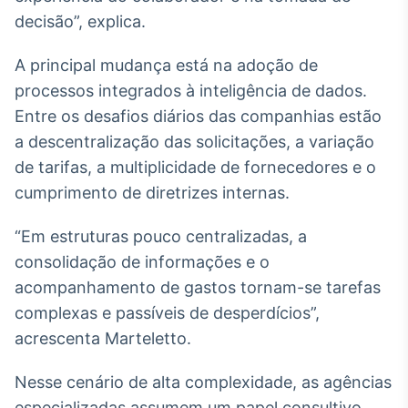
decisão”, explica.
IA
Em breve
A principal mudança está na adoção de
processos integrados à inteligência de dados.
Entre os desafios diários das companhias estão
a descentralização das solicitações, a variação
BroadFast
de tarifas, a multiplicidade de fornecedores e o
Em breve
cumprimento de diretrizes internas.
“Em estruturas pouco centralizadas, a
consolidação de informações e o
acompanhamento de gastos tornam-se tarefas
Gestão de
complexas e passíveis de desperdícios”,
Investimentos
acrescenta Marteletto.
Em breve
Nesse cenário de alta complexidade, as agências
especializadas assumem um papel consultivo