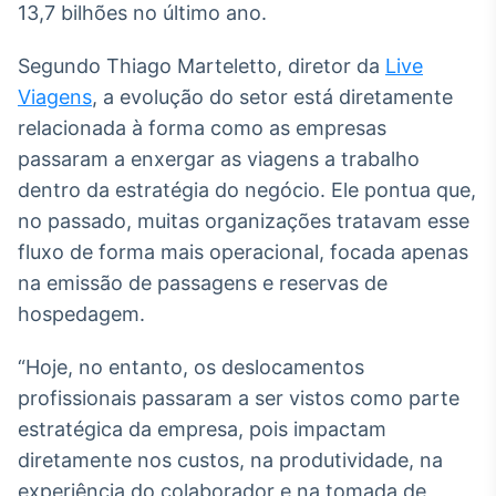
13,7 bilhões no último ano.
Broadcast
Curadoria
Segundo Thiago Marteletto, diretor da
Live
Curadoria de
conteúdos
Viagens
, a evolução do setor está diretamente
noticiosos
Soluções de
relacionada à forma como as empresas
Tecnologia
passaram a enxergar as viagens a trabalho
dentro da estratégia do negócio. Ele pontua que,
Broadcast
Radar
no passado, muitas organizações tratavam esse
Monitoramento
fluxo de forma mais operacional, focada apenas
inteligente de
na emissão de passagens e reservas de
notícias e
conteúdos
hospedagem.
Broadcast
“Hoje, no entanto, os deslocamentos
Fundos
profissionais passaram a ser vistos como parte
A melhor
estratégica da empresa, pois impactam
plataforma para
analisar fundos
diretamente nos custos, na produtividade, na
de investimento
experiência do colaborador e na tomada de
no Brasil