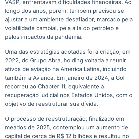
VASP, enfrentavam dificuldades financeiras. Ao
Broadcast
longo dos anos, porém, também precisou se
Ticker
ajustar a um ambiente desafiador, marcado pela
Cotações e
headlines de
volatilidade cambial, pela alta do petróleo e
notícias
pelos impactos da pandemia.
Broadcast
Uma das estratégias adotadas foi a criação, em
Widgets
2022, do Grupo Abra, holding voltada a reunir
Componentes
ativos de aviação na América Latina, incluindo
para conteúdos e
também a Avianca. Em janeiro de 2024, a Gol
funcionalidades
recorreu ao Chapter 11, equivalente à
recuperação judicial nos Estados Unidos, com o
Broadcast
objetivo de reestruturar sua dívida.
Wallboard
Conteúdos e
O processo de reestruturação, finalizado em
dados para
displays e telas
meados de 2025, contemplou um aumento de
capital de cerca de R$ 12 bilhões e resultou no