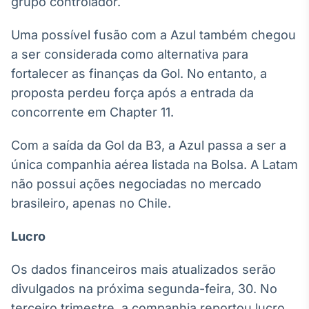
grupo controlador.
IA
Uma possível fusão com a Azul também chegou
Em breve
a ser considerada como alternativa para
fortalecer as finanças da Gol. No entanto, a
proposta perdeu força após a entrada da
concorrente em Chapter 11.
BroadFast
Em breve
Com a saída da Gol da B3, a Azul passa a ser a
única companhia aérea listada na Bolsa. A Latam
não possui ações negociadas no mercado
brasileiro, apenas no Chile.
Gestão de
Lucro
Investimentos
Em breve
Os dados financeiros mais atualizados serão
divulgados na próxima segunda-feira, 30. No
terceiro trimestre, a companhia reportou lucro