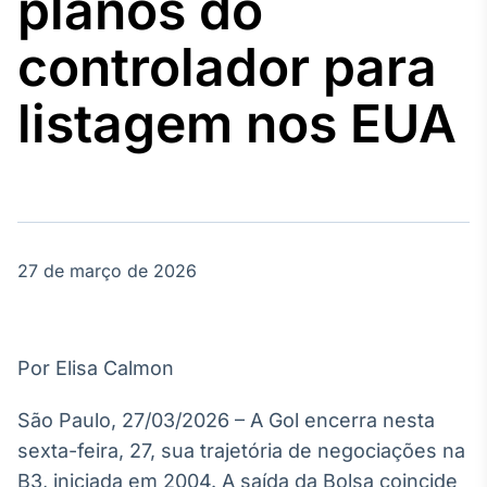
planos do
Broadcast
Agro
controlador para
Tudo sobre o
agronegócio
listagem nos EUA
Broadcast
Político
Os bastidores da
política em
tempo real
27 de março de 2026
Broadcast
Energia
Por Elisa Calmon
O setor de
energia elétrica
São Paulo, 27/03/2026 – A Gol encerra nesta
no Brasil
sexta-feira, 27, sua trajetória de negociações na
B3, iniciada em 2004. A saída da Bolsa coincide