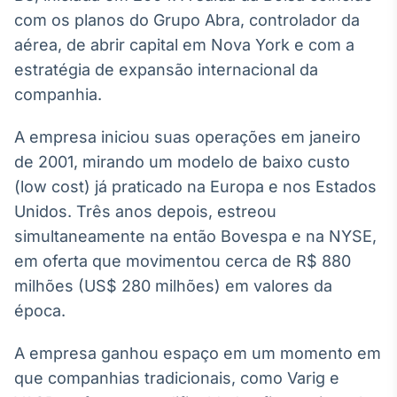
Broadcast
com os planos do Grupo Abra, controlador da
White Label
aérea, de abrir capital em Nova York e com a
Plataforma para
conteúdos
estratégia de expansão internacional da
personalizados
Soluções de Dados
companhia.
e Conteúdos
A empresa iniciou suas operações em janeiro
Broadcast
de 2001, mirando um modelo de baixo custo
OTC
(low cost) já praticado na Europa e nos Estados
Plataforma para
negociação de
Unidos. Três anos depois, estreou
ativos
simultaneamente na então Bovespa e na NYSE,
em oferta que movimentou cerca de R$ 880
Broadcast
milhões (US$ 280 milhões) em valores da
Datafeed
época.
APIs para
integração de
A empresa ganhou espaço em um momento em
conteúdos e
dados
que companhias tradicionais, como Varig e