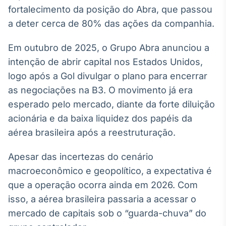
Broadcast
fortalecimento da posição do Abra, que passou
Curadoria
a deter cerca de 80% das ações da companhia.
Curadoria de
conteúdos
Em outubro de 2025, o Grupo Abra anunciou a
noticiosos
Soluções de
intenção de abrir capital nos Estados Unidos,
Tecnologia
logo após a Gol divulgar o plano para encerrar
Broadcast
as negociações na B3. O movimento já era
Radar
esperado pelo mercado, diante da forte diluição
Monitoramento
acionária e da baixa liquidez dos papéis da
inteligente de
notícias e
aérea brasileira após a reestruturação.
conteúdos
Apesar das incertezas do cenário
Broadcast
macroeconômico e geopolítico, a expectativa é
Fundos
que a operação ocorra ainda em 2026. Com
A melhor
plataforma para
isso, a aérea brasileira passaria a acessar o
analisar fundos
mercado de capitais sob o “guarda-chuva” do
de investimento
no Brasil